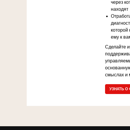
через ко
находят
Отработ
диагност
которой 
ему к ва
Сделайте и
поддержив
управляем
основанную
смыслах и 
УЗНАТЬ О