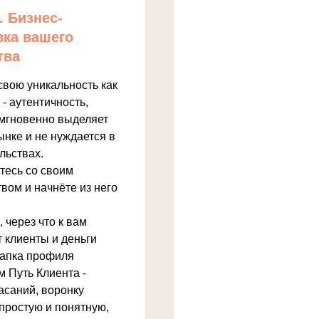
. Бизнес-
вка вашего
тва
свою уникальность как
 - аутентичность,
 мгновенно выделяет
ынке и не нуждается в
льствах.
тесь со своим
вом и начнёте из него
 через что к вам
 клиенты и деньги
апка профиля
 Путь Клиента -
асаний, воронку
простую и понятную,