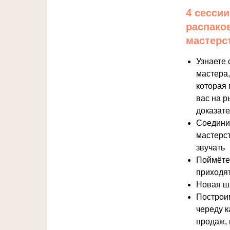
4 сессии
распако
мастерс
Узнаете 
мастера,
которая
вас на р
доказате
Соедини
мастерст
звучать
Поймёте,
приходят
Новая ш
Построим
череду к
продаж, 