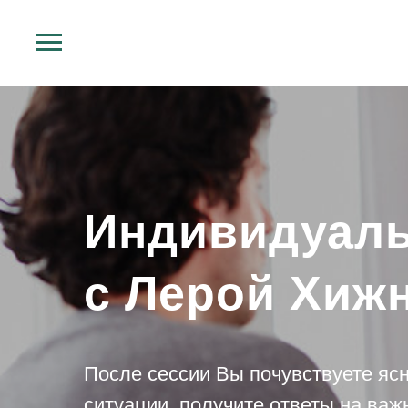
Индивидуаль
с Лерой Хиж
После сессии Вы почувствуете яс
ситуации, получите ответы на важ