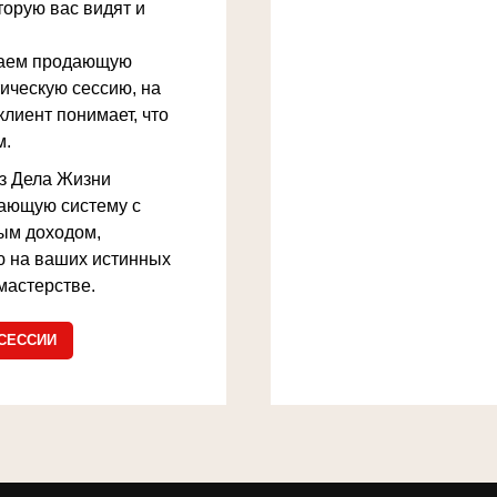
торую вас видят и
аем продающую
ическую сессию, на
клиент понимает, что
м.
з Дела Жизни
ающую систему с
ым доходом,
 на ваших истинных
мастерстве.
 СЕССИИ