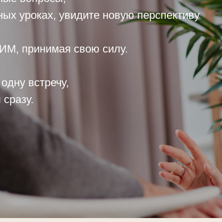
ных уроках, увидите новую перспективу
М, принимая свою силу.
одну встречу,
 сразу.